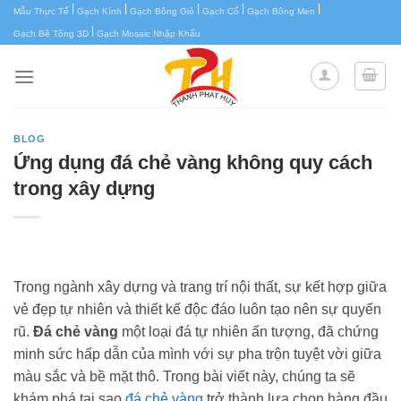
|
|
|
|
|
Chuyển
Mẫu Thực Tế
Gạch Kính
Gạch Bông Gió
Gạch Cổ
Gạch Bông Men
|
đến
Gạch Bê Tông 3D
Gạch Mosaic Nhập Khẩu
nội
dung
BLOG
Ứng dụng đá chẻ vàng không quy cách
trong xây dựng
Trong ngành xây dựng và trang trí nội thất, sự kết hợp giữa
vẻ đẹp tự nhiên và thiết kế độc đáo luôn tạo nên sự quyến
rũ.
Đá chẻ vàng
một loại đá tự nhiên ấn tượng, đã chứng
minh sức hấp dẫn của mình với sự pha trộn tuyệt vời giữa
màu sắc và bề mặt thô. Trong bài viết này, chúng ta sẽ
khám phá tại sao
đá chẻ vàng
trở thành lựa chọn hàng đầu