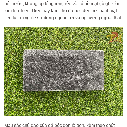
hút nước, không bị đóng rong rêu và có bề mặt gồ ghề lồi
lõm tự nhiên. Điều này làm cho đá bóc đen trở thành vật
liệu lý tưởng để sử dụng ngoài trời và ốp tường ngoại thất.
Màu sắc chủ đạo của đá bóc đen là đen, kèm theo chút