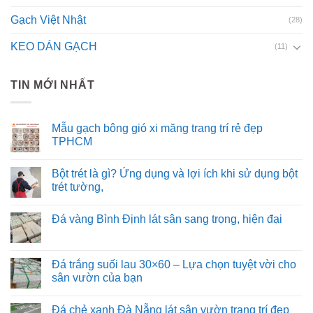
Gạch Việt Nhật
(28)
KEO DÁN GẠCH
(11)
TIN MỚI NHẤT
Mẫu gạch bông gió xi măng trang trí rẻ đẹp
TPHCM
Bột trét là gì? Ứng dụng và lợi ích khi sử dụng bột
trét tường,
Đá vàng Bình Định lát sân sang trọng, hiện đại
Đá trắng suối lau 30×60 – Lựa chọn tuyệt vời cho
sân vườn của bạn
Đá chẻ xanh Đà Nẵng lát sân vườn trang trí đẹp