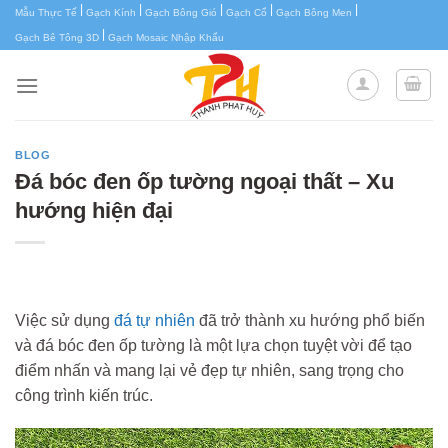
|
|
|
|
|
Chuyển
Mẫu Thực Tế
Gạch Kính
Gạch Bông Gió
Gạch Cổ
Gạch Bông Men
|
đến
Gạch Bê Tông 3D
Gạch Mosaic Nhập Khẩu
nội
dung
BLOG
Đá bóc đen ốp tường ngoại thất – Xu
hướng hiện đại
Việc sử dụng
đá tự nhiên
đã trở thành xu hướng phổ biến
và đá bóc đen ốp tường là một lựa chọn tuyệt vời để tạo
điểm nhấn và mang lại vẻ đẹp tự nhiên, sang trọng cho
công trình kiến trúc.