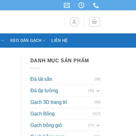
Ỗ
KEO DÁN GẠCH
LIÊN HỆ
DANH MỤC SẢN PHẨM
Đá lát sân
(26)
Đá ốp tường
(40)
Gạch 3D trang trí
(50)
Gạch Bông
(317)
Gạch bông gió
(77)