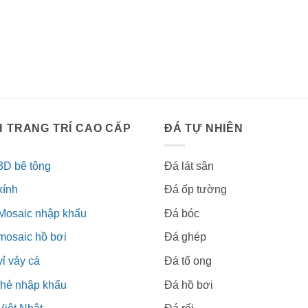
 TRANG TRÍ CAO CẤP
ĐÁ TỰ NHIÊN
3D bê tông
Đá lát sân
kính
Đá ốp tường
Mosaic nhập khẩu
Đá bóc
mosaic hồ bơi
Đá ghép
ỉ vảy cá
Đá tổ ong
thẻ nhập khẩu
Đá hồ bơi