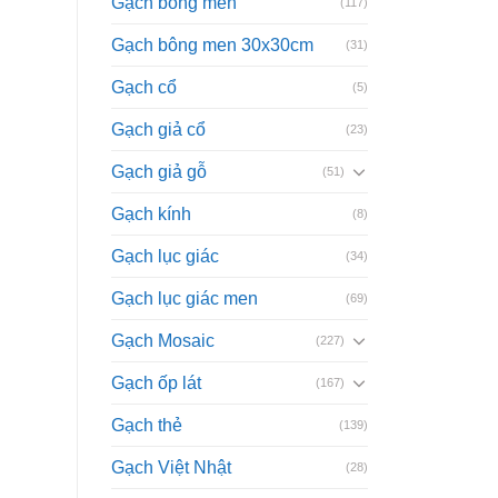
Gạch bông men
(117)
Gạch bông men 30x30cm
(31)
Gạch cổ
(5)
Gạch giả cổ
(23)
Gạch giả gỗ
(51)
Gạch kính
(8)
Gạch lục giác
(34)
Gạch lục giác men
(69)
Gạch Mosaic
(227)
Gạch ốp lát
(167)
Gạch thẻ
(139)
Gạch Việt Nhật
(28)