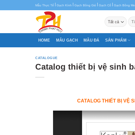
Chuyển
|
|
|
|
Mẫu Thực Tế
Gạch Kính
Gạch Bông Gió
Gạch Cổ
Gạch Bông M
đến
nội
Tìm
kiế
dung
HOME
MẪU GẠCH
MẪU ĐÁ
SẢN PHẨM
CATALOGUE
Catalog thiết bị vệ sinh
CATALOG THIẾT BỊ VỆ 