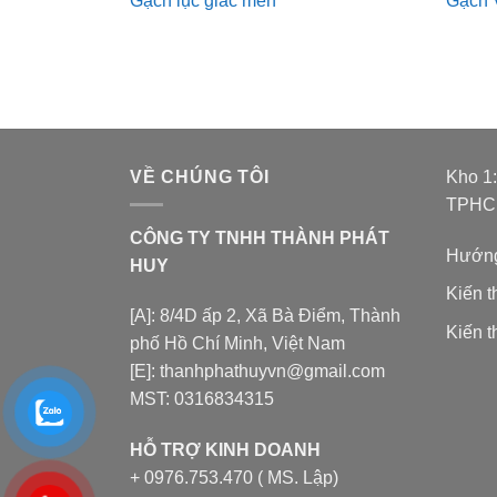
Gạch lục giác men
Gạch 
VỀ CHÚNG TÔI
Kho 1
TPH
CÔNG TY TNHH THÀNH PHÁT
Hướng
HUY
Kiến 
[A]: 8/4D ấp 2, Xã Bà Điểm, Thành
Kiến t
phố Hồ Chí Minh, Việt Nam
[E]: thanhphathuyvn@gmail.com
MST: 0316834315
HỖ TRỢ KINH DOANH
+ 0976.753.470 ( MS. Lập)