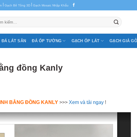
|
|
en
Gạch Bê Tông 3D
Gạch Mosaic Nhập Khẩu
m:
ĐÁ LÁT SÂN
ĐÁ ỐP TƯỜNG
GẠCH ỐP LÁT
GẠCH GIẢ G
 bằng đồng Kanly
SINH BẰNG ĐỒNG KANLY
>>>
Xem và tải ngay
!