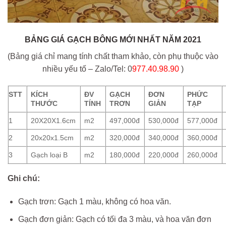
BẢNG GIÁ GẠCH BÔNG MỚI NHẤT NĂM 2021
(Bảng giá chỉ mang tính chất tham khảo, còn phụ thuộc vào
nhiều yếu tố – Zalo/Tel: 0
977.40.98.90
)
STT
KÍCH
ĐV
GẠCH
ĐƠN
PHỨC
THƯỚC
TÍNH
TRƠN
GIẢN
TẠP
1
20X20X1.6cm
m2
497,000đ
530,000đ
577,000đ
2
20x20x1.5cm
m2
320,000đ
340,000đ
360,000đ
3
Gạch loại B
m2
180,000đ
220,000đ
260,000đ
Ghi chú:
Gạch trơn: Gạch 1 màu, không có hoa văn.
Gạch đơn giản: Gạch có tối đa 3 màu, và hoa văn đơn