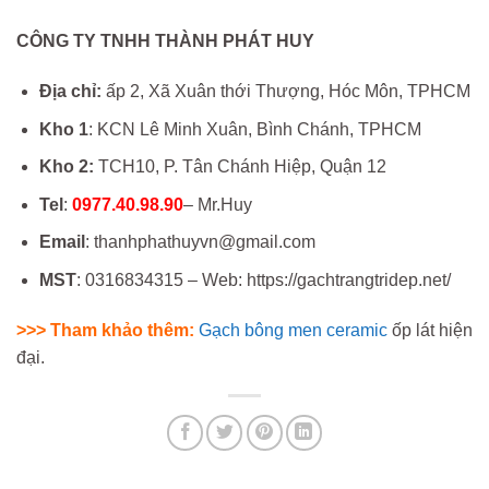
CÔNG TY TNHH THÀNH PHÁT HUY
Địa chỉ:
ấp 2, Xã Xuân thới Thượng, Hóc Môn, TPHCM
Kho 1
: KCN Lê Minh Xuân, Bình Chánh, TPHCM
Kho 2:
TCH10, P. Tân Chánh Hiệp, Quận 12
Tel
:
0977.40.98.90
– Mr.Huy
Email
: thanhphathuyvn@gmail.com
MST
: 0316834315 – Web: https://gachtrangtridep.net/
>>> Tham khảo thêm:
Gạch bông men ceramic
ốp lát hiện
đại.