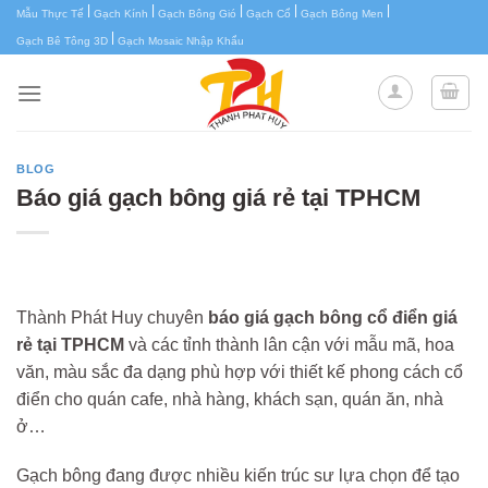
|
|
|
|
|
Chuyển
Mẫu Thực Tế
Gạch Kính
Gạch Bông Gió
Gạch Cổ
Gạch Bông Men
|
đến
Gạch Bê Tông 3D
Gạch Mosaic Nhập Khẩu
nội
dung
BLOG
Báo giá gạch bông giá rẻ tại TPHCM
Thành Phát Huy chuyên
báo giá gạch bông cổ điển giá
rẻ tại TPHCM
và các tỉnh thành lân cận với mẫu mã, hoa
văn, màu sắc đa dạng phù hợp với thiết kế phong cách cổ
điển cho quán cafe, nhà hàng, khách sạn, quán ăn, nhà
ở…
Gạch bông đang được nhiều kiến trúc sư lựa chọn để tạo