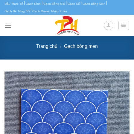
|
|
|
|
|
Chuyển
Mẫu Thực Tế
Gạch Kính
Gạch Bông Gió
Gạch Cổ
Gạch Bông Men
|
đến
Gạch Bê Tông 3D
Gạch Mosaic Nhập Khẩu
nội
dung
Trang chủ
/
Gạch bông men