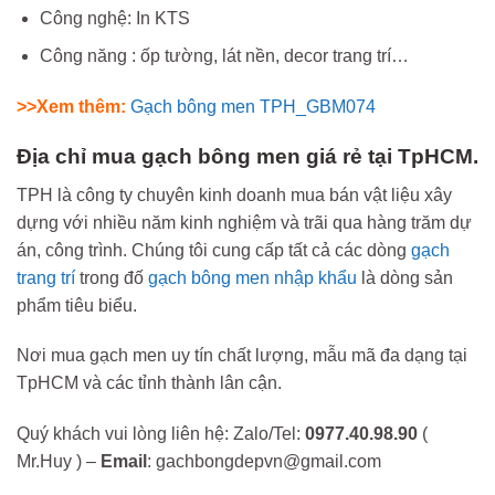
Công nghệ: In KTS
Công năng : ốp tường, lát nền, decor trang trí…
>>Xem thêm:
Gạch bông men TPH_GBM074
Địa chỉ mua gạch bông men giá rẻ tại TpHCM.
TPH là công ty chuyên kinh doanh mua bán vật liệu xây
dựng với nhiều năm kinh nghiệm và trãi qua hàng trăm dự
án, công trình. Chúng tôi cung cấp tất cả các dòng
gạch
trang trí
trong đố
gạch bông men nhập khẩu
là dòng sản
phẩm tiêu biểu.
Nơi mua gạch men uy tín chất lượng, mẫu mã đa dạng tại
TpHCM và các tỉnh thành lân cận.
Quý khách vui lòng liên hệ: Zalo/Tel:
0977.40.98.90
(
Mr.Huy ) –
Email
: gachbongdepvn@gmail.com